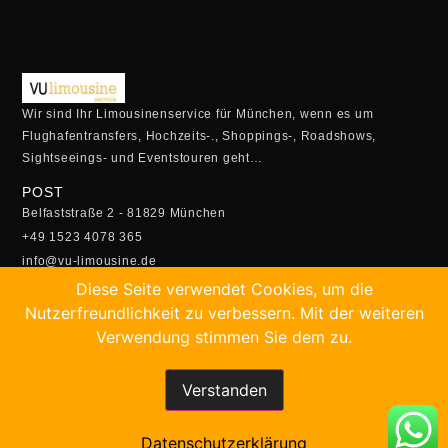
Wir sind Ihr Limousinenservice für München, wenn es um
Flughafentransfers, Hochzeits-., Shoppings-, Roadshows,
Sightseeings- und Eventstouren geht…
POST
Belfaststraße 2 - 81829 München
+49 1523 4078 365
info@vu-limousine.de
ÖFFUNGSZEITEN
Diese Seite verwendet Cookies, um die
Montag - Freitag:
Nutzerfreundlichkeit zu verbessern. Mit der weiteren
05:00 Uhr - 23:00 Uhr
Verwendung stimmen Sie dem zu.
Samstag- Sonntag:
5.30 Uhr - 22:30 Uhr
Verstanden
SCHNELLBUCHUNG
Buchen Sie Ihren Transfer online!
Datenschutzerklärung